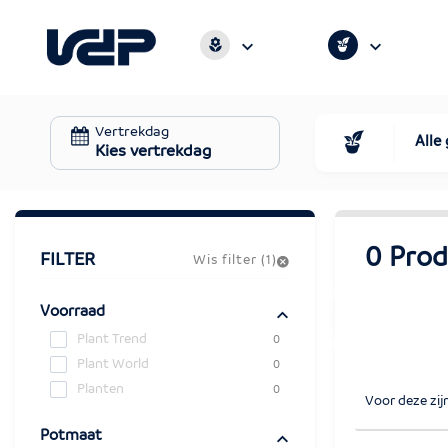
Vertrekdag
Alle
Kies vertrekdag
0 Prod
FILTER
Wis filter (
1
)
Voorraad
Plant Trend
0
Plant World
0
Planten
0
Voor deze zij
Potmaat