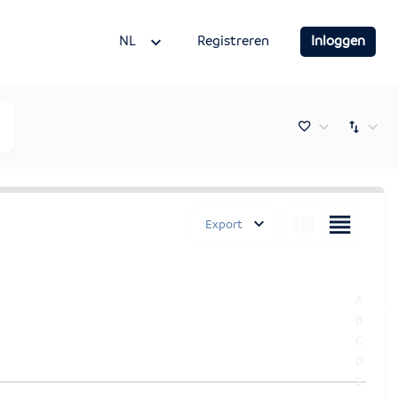
NL
Registreren
Inloggen
Export
A
B
C
D
E