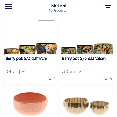
Metaal
70
Producten
Berry pot S/3 d21*17cm
Berry pot S/3 d33*28cm
16 Gram
A1
28 Gram
A1
x1
|
1
x1
|
4
-
+
-
+
1
Voeg toe
1
Voeg toe