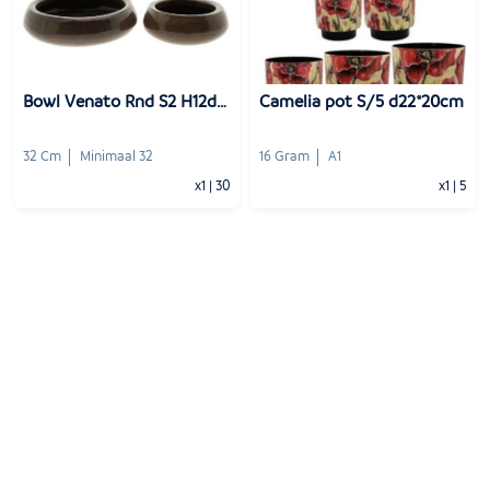
-
+
-
+
1
Voeg toe
1
Voeg toe
Bowl Venato Rnd S2 H12d32
Camelia pot S/5 d22*20cm
32 Cm
Minimaal 32
16 Gram
A1
x1
|
30
x1
|
5
-
+
-
+
1
Voeg toe
1
Voeg toe