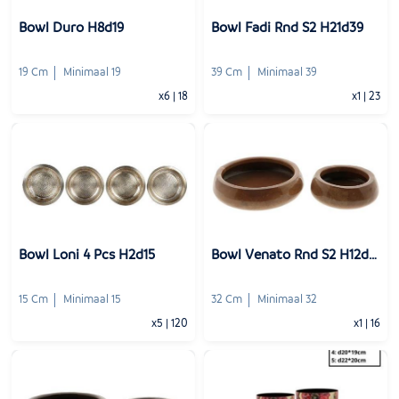
Bowl Duro H8d19
Bowl Fadi Rnd S2 H21d39
19 Cm
Minimaal 19
39 Cm
Minimaal 39
x6
|
18
x1
|
23
-
+
-
+
1
Voeg toe
1
Voeg toe
Bowl Loni 4 Pcs H2d15
Bowl Venato Rnd S2 H12d32
15 Cm
Minimaal 15
32 Cm
Minimaal 32
x5
|
120
x1
|
16