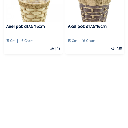
-
+
-
+
1
Voeg toe
1
Voeg toe
Axel pot d17.5*16cm
Axel pot d17.5*16cm
15 Cm
16 Gram
15 Cm
16 Gram
x6
|
48
x6
|
138
-
+
-
+
1
Voeg toe
1
Voeg toe