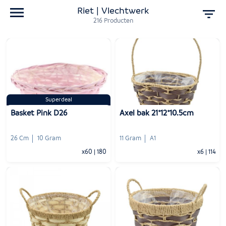
Riet | Vlechtwerk
216
Producten
Superdeal
Basket Pink D26
Axel bak 21*12*10.5cm
26 Cm
10 Gram
11 Gram
A1
x60
|
180
x6
|
114
-
+
-
+
1
Voeg toe
1
Voeg toe