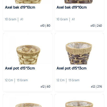
Axel bak d19*10cm
Axel bak d19*10cm
10 Gram
A1
10 Gram
A1
x10
|
80
x10
|
240
-
+
-
+
1
Voeg toe
1
Voeg toe
Axel pot d15*13cm
Axel pot d15*13cm
12 Cm
13 Gram
12 Cm
13 Gram
x12
|
60
x12
|
276